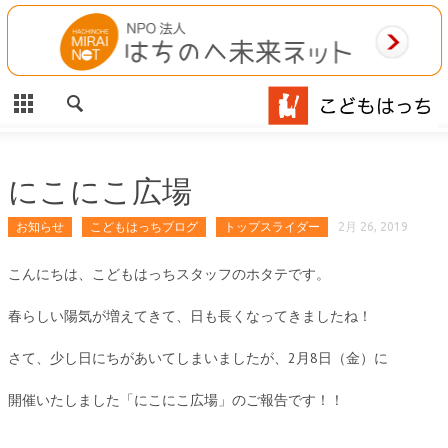
CLOSE
HOME
ご利用案内
施設案内
にこにこ広場
相談事業
お知らせ
こどもはっちブログ
トップスライダー
2月 26, 2019
MAP
こんにちは、こどもはっちスタッフのホタテです。
春らしい陽気が増えてきて、日も長くなってきましたね！
お問合わせ
さて、少し日にちがあいてしまいましたが、2月8日（金）に
運営団体
開催いたしました「にこにこ広場」のご報告です！！