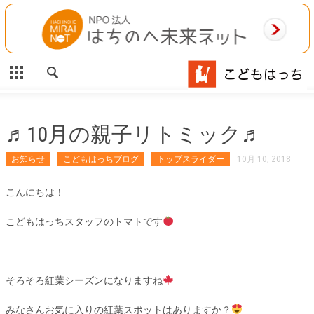
CLOSE
HOME
ご利用案内
施設案内
♬10月の親子リトミック♬
相談事業
お知らせ
こどもはっちブログ
トップスライダー
10月 10, 2018
MAP
こんにちは！
こどもはっちスタッフのトマトです
お問合わせ
運営団体
そろそろ紅葉シーズンになりますね
みなさんお気に入りの紅葉スポットはありますか？