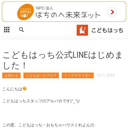
CLOSE
HOME
ご利用案内
施設案内
こどもはっち公式LINEはじめま
した！
相談事業
お知らせ
こどもはっちブログ
トップスライダー
7月 1, 2018
MAP
こんにちは
お問合わせ
こどもはっちスタッフのアルパカです(^_^)/
運営団体
この度、こどもはっち・おもちゃハウスくれよんの