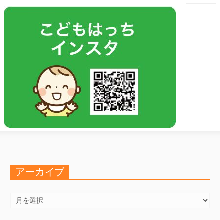
アーカイブ
ア
ー
カ
イ