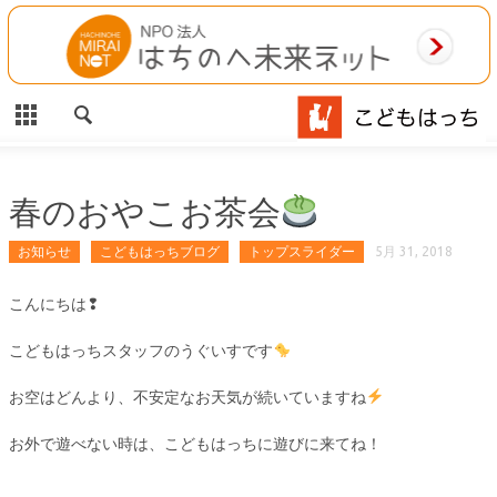
CLOSE
HOME
ご利用案内
施設案内
春のおやこお茶会
相談事業
お知らせ
こどもはっちブログ
トップスライダー
5月 31, 2018
MAP
こんにちは❢
こどもはっちスタッフのうぐいすです
お問合わせ
お空はどんより、不安定なお天気が続いていますね
運営団体
お外で遊べない時は、こどもはっちに遊びに来てね！