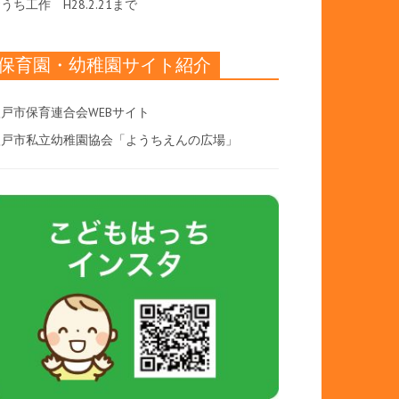
おうち工作
H28.2.21まで
保育園・幼稚園サイト紹介
戸市保育連合会WEBサイト
八戸市私立幼稚園協会「ようちえんの広場」