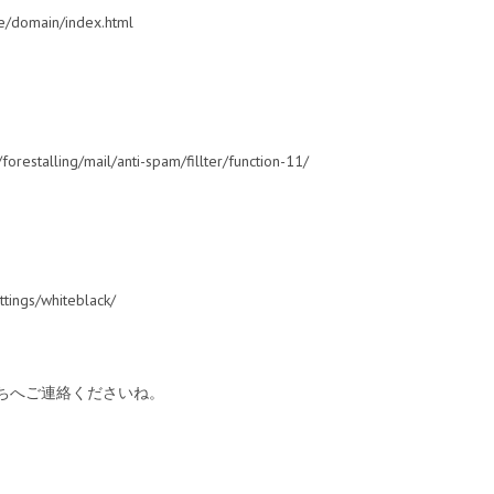
e/domain/index.html
orestalling/mail/anti-spam/fillter/function-11/
ttings/whiteblack/
ちへご連絡くださいね。