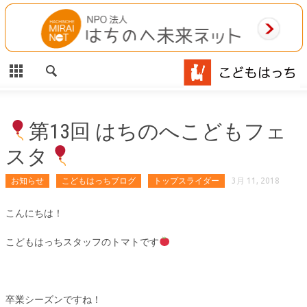
CLOSE
HOME
ご利用案内
施設案内
第13回 はちのへこどもフェ
スタ
相談事業
お知らせ
こどもはっちブログ
トップスライダー
3月 11, 2018
MAP
こんにちは！
お問合わせ
こどもはっちスタッフのトマトです
運営団体
卒業シーズンですね！