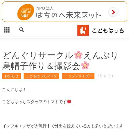
CLOSE
HOME
ご利用案内
施設案内
どんぐりサークル
えんぶり
烏帽子作り＆撮影会
相談事業
お知らせ
こどもはっちブログ
トップスライダー
2月 4, 2018
MAP
こんにちは！
お問合わせ
こどもはっちスタッフのトマトです
運営団体
インフルエンザが大流行中で外出を控えている方も多いと思います