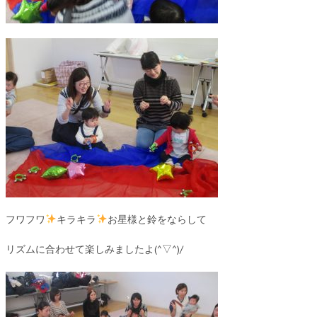
フワフワ
キラキラ
お星様と鈴をならして
リズムに合わせて楽しみましたよ(^▽^)/