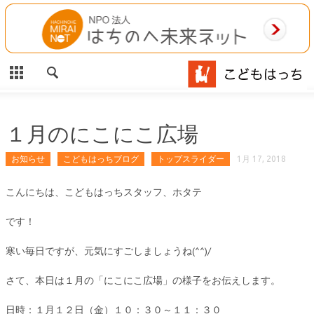
CLOSE
HOME
ご利用案内
施設案内
１月のにこにこ広場
相談事業
お知らせ
こどもはっちブログ
トップスライダー
1月 17, 2018
MAP
こんにちは、こどもはっちスタッフ、ホタテ
です！
お問合わせ
寒い毎日ですが、元気にすごしましょうね(^^)/
運営団体
さて、本日は１月の「にこにこ広場」の様子をお伝えします。
日時：１月１２日（金）１０：３０～１１：３０