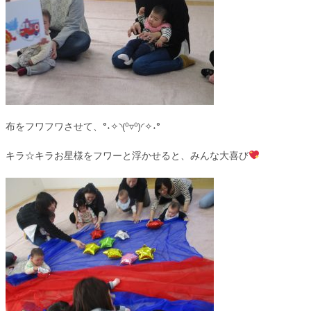
布をフワフワさせて、°˖✧◝(⁰▿⁰)◜✧˖°
キラ☆キラお星様をフワーと浮かせると、みんな大喜び