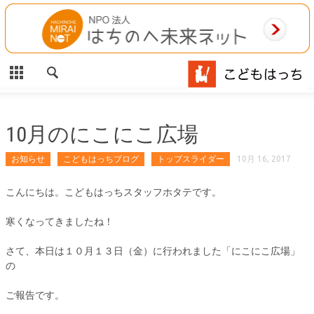
CLOSE
HOME
ご利用案内
施設案内
10月のにこにこ広場
相談事業
お知らせ
こどもはっちブログ
トップスライダー
10月 16, 2017
MAP
こんにちは。こどもはっちスタッフホタテです。
寒くなってきましたね！
お問合わせ
さて、本日は１０月１３日（金）に行われました「にこにこ広場」
運営団体
の
ご報告です。