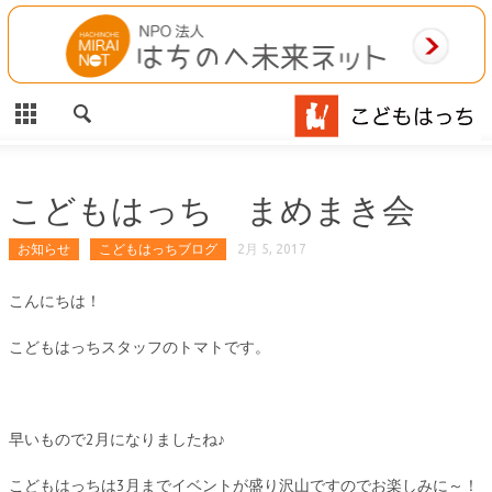
CLOSE
HOME
ご利用案内
施設案内
こどもはっち まめまき会
相談事業
お知らせ
こどもはっちブログ
2月 5, 2017
MAP
こんにちは！
こどもはっちスタッフのトマトです。
お問合わせ
運営団体
早いもので2月になりましたね♪
こどもはっちは3月までイベントが盛り沢山ですのでお楽しみに～！