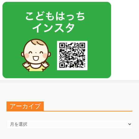
アーカイブ
ア
ー
カ
イ