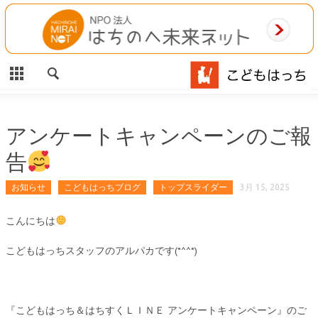
CLOSE
HOME
ご利用案内
施設案内
アンケートキャンペーンのご報
告
相談事業
お知らせ
こどもはっちブログ
トップスライダー
3月 15, 2025
MAP
こんにちは
お問合わせ
こどもはっちスタッフのアルパカです(*^^*)
運営団体
『こどもはっち＆はちすくＬＩＮＥ アンケートキャンペーン』のご