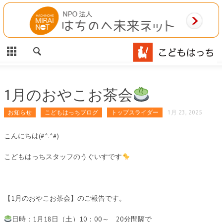
CLOSE
HOME
ご利用案内
施設案内
1月のおやこお茶会
相談事業
お知らせ
こどもはっちブログ
トップスライダー
1月 23, 2025
MAP
こんにちは(#^.^#)
こどもはっちスタッフのうぐいすです
お問合わせ
運営団体
【1月のおやこお茶会】のご報告です。
日時：1月18日（土）10：00～ 20分間隔で