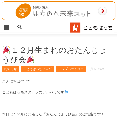
CLOSE
HOME
ご利用案内
施設案内
１２月生まれのおたんじょ
うび会
相談事業
お知らせ
こどもはっちブログ
トップスライダー
1月 5, 2025
MAP
こんにちは(*^_^*)
お問合わせ
こどもはっちスタッフのアルパカです
運営団体
本日は１２月に開催した『おたんじょうび会』のご報告です！