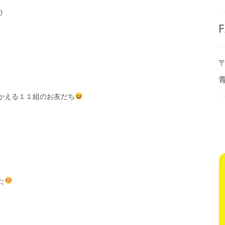
)
F
〒
かえる１１組のお友だち
た