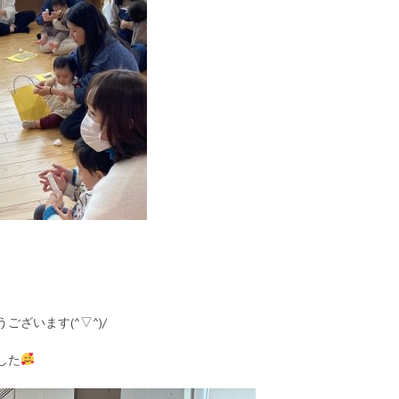
ざいます(^▽^)/
した