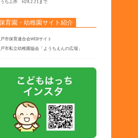
おうち工作
H28.2.21まで
保育園・幼稚園サイト紹介
戸市保育連合会WEBサイト
八戸市私立幼稚園協会「ようちえんの広場」