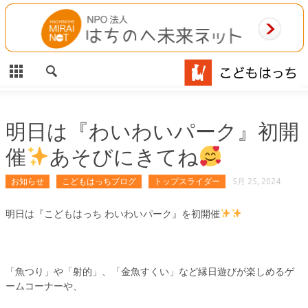
CLOSE
HOME
ご利用案内
施設案内
明日は『わいわいパーク』初開
催
あそびにきてね
相談事業
お知らせ
こどもはっちブログ
トップスライダー
5月 25, 2024
MAP
明日は『こどもはっち わいわいパーク』を初開催
お問合わせ
運営団体
「魚つり」や「射的」、「金魚すくい」など縁日遊びが楽しめるゲ
ームコーナーや、