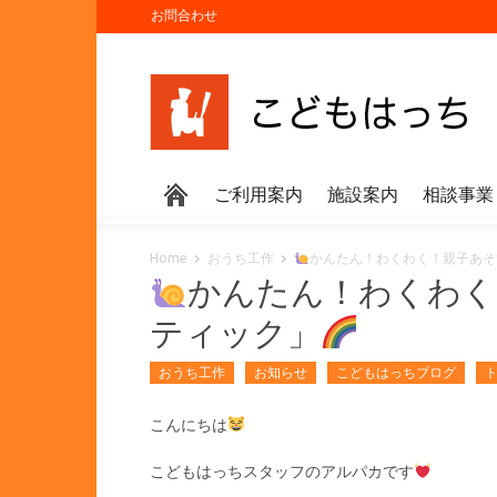
お問合わせ
ご利用案内
施設案内
相談事業
Home
おうち工作
かんたん！わくわく！親子あそ
かんたん！わくわく
ティック」
おうち工作
お知らせ
こどもはっちブログ
こんにちは
こどもはっちスタッフのアルパカです