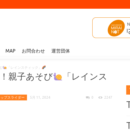
MAP
お問合わせ
運営団体
び
「レインスティック」
！親子あそび
「レインス
トップスライダー
5月 11, 2024
0
2247