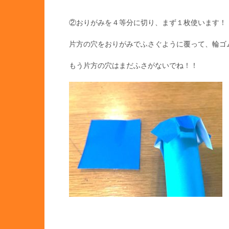
②おりがみを４等分に切り、まず１枚使います！
片方の穴をおりがみでふさぐように覆って、輪ゴム
もう片方の穴はまだふさがないでね！！