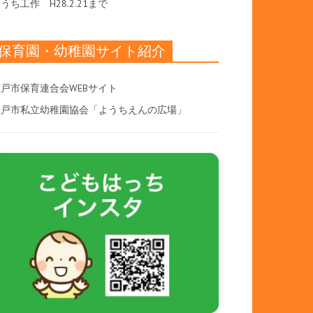
おうち工作
H28.2.21まで
保育園・幼稚園サイト紹介
戸市保育連合会WEBサイト
八戸市私立幼稚園協会「ようちえんの広場」