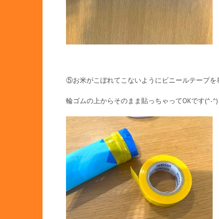
⑤お米がこぼれてこないようにビニールテープを
輪ゴムの上からそのまま貼っちゃってOKです(^-^)