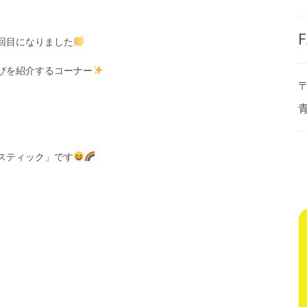
F
回目になりました
びを紹介するコーナー
〒
スティック」です