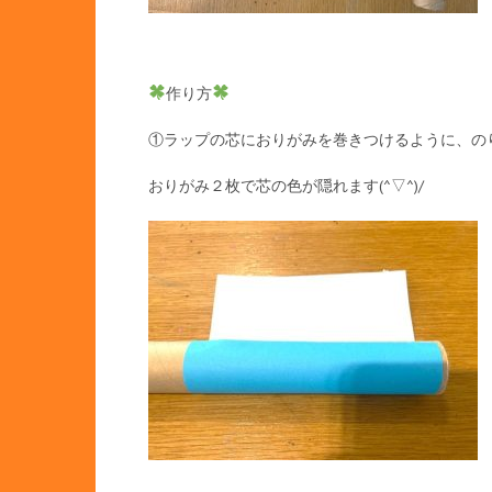
作り方
①ラップの芯におりがみを巻きつけるように、の
おりがみ２枚で芯の色が隠れます(^▽^)/