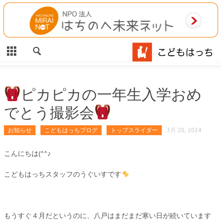
CLOSE
HOME
ご利用案内
施設案内
ピカピカの一年生入学おめ
でとう撮影会
相談事業
お知らせ
こどもはっちブログ
トップスライダー
3月 20, 2024
MAP
こんにちは(^^♪
お問合わせ
こどもはっちスタッフのうぐいすです
運営団体
もうすぐ４月だというのに、八戸はまだまだ寒い日が続いています