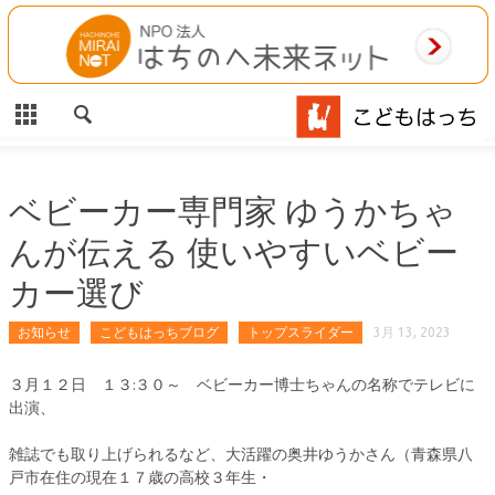
CLOSE
HOME
ご利用案内
施設案内
ベビーカー専門家 ゆうかちゃ
んが伝える 使いやすいベビー
相談事業
カー選び
MAP
お知らせ
こどもはっちブログ
トップスライダー
3月 13, 2023
お問合わせ
３月１２日 １３:３０～ ベビーカー博士ちゃんの名称でテレビに
出演、
運営団体
雑誌でも取り上げられるなど、大活躍の奥井ゆうかさん（青森県八
戸市在住の現在１７歳の高校３年生・