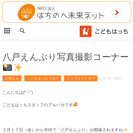
CLOSE
HOME
ご利用案内
施設案内
八戸えんぶり写真撮影コーナー
相談事業
お知らせ
こどもはっちブログ
トップスライダー
2月 10, 2023
MAP
こんにちは(*’▽’)
お問合わせ
こどもはっちスタッフのアルパカです
運営団体
２月１７日（金）から市内で『八戸えんぶり』が開催されますね