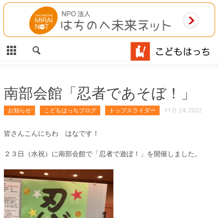
CLOSE
HOME
ご利用案内
施設案内
南部会館「忍者であそぼ！」
相談事業
お知らせ
こどもはっちブログ
トップスライダー
11月 24, 2022
MAP
皆さんこんにちわ はなです！
２３日（水祝）に南部会館で「忍者で遊ぼ！」を開催しました。
お問合わせ
運営団体