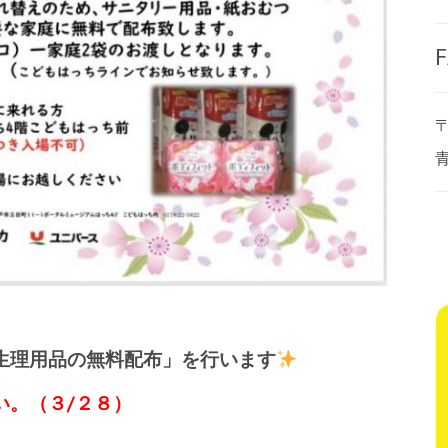
F
〒
生理用品の無料配布」を行います
い。（３/２８）