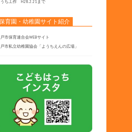
おうち工作
H28.2.21まで
保育園・幼稚園サイト紹介
戸市保育連合会WEBサイト
八戸市私立幼稚園協会「ようちえんの広場」