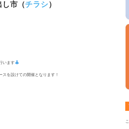
出し市（
チラシ
）
行います
ースを設けての開催となります！