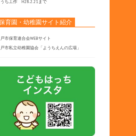
おうち工作
H28.2.21まで
保育園・幼稚園サイト紹介
戸市保育連合会WEBサイト
八戸市私立幼稚園協会「ようちえんの広場」