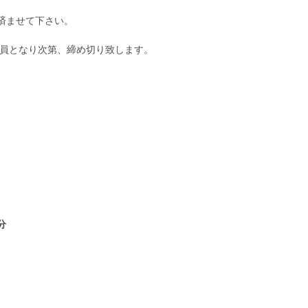
済ませて下さい。
定員となり次第、締め切り致します。
０分