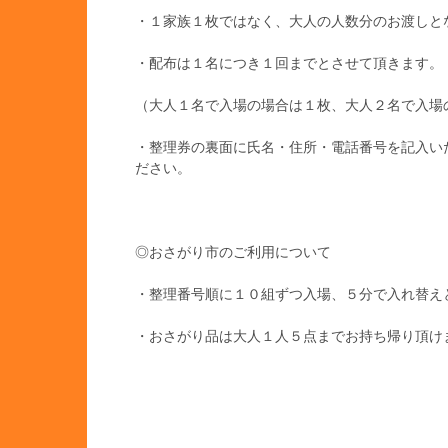
・１家族１枚ではなく、大人の人数分のお渡しと
・配布は１名につき１回までとさせて頂きます。
（大人１名で入場の場合は１枚、大人２名で入場
・整理券の裏面に氏名・住所・電話番号を記入い
ださい。
◎おさがり市のご利用について
・整理番号順に１０組ずつ入場、５分で入れ替え
・おさがり品は大人１人５点までお持ち帰り頂け