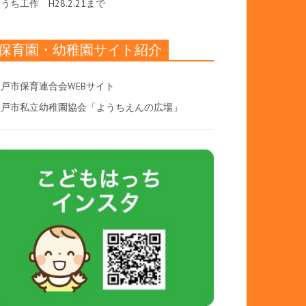
おうち工作
H28.2.21まで
保育園・幼稚園サイト紹介
戸市保育連合会WEBサイト
八戸市私立幼稚園協会「ようちえんの広場」