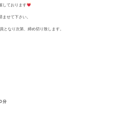
催しております
済ませて下さい。
定員となり次第、締め切り致します。
０分