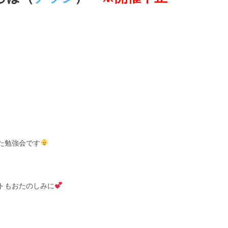
た勉強会です
。
トもおたのしみに