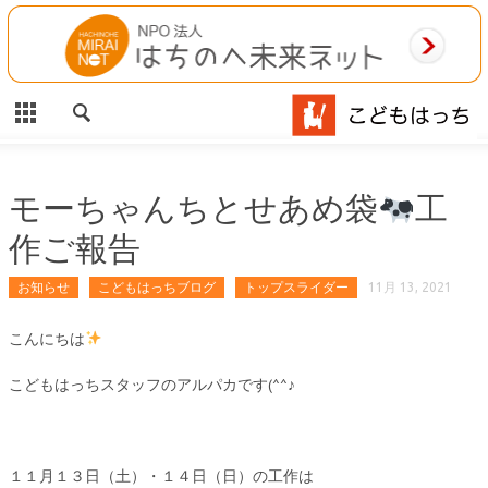
CLOSE
HOME
ご利用案内
施設案内
モーちゃんちとせあめ袋
工
作ご報告
相談事業
お知らせ
こどもはっちブログ
トップスライダー
11月 13, 2021
MAP
こんにちは
お問合わせ
こどもはっちスタッフのアルパカです(^^♪
運営団体
１１月１３日（土）・１４日（日）の工作は