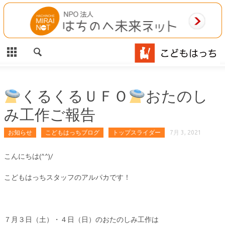
CLOSE
HOME
ご利用案内
施設案内
くるくるＵＦＯ
おたのし
み工作ご報告
相談事業
お知らせ
こどもはっちブログ
トップスライダー
7月 3, 2021
MAP
こんにちは(^^)/
お問合わせ
こどもはっちスタッフのアルパカです！
運営団体
７月３日（土）・４日（日）のおたのしみ工作は