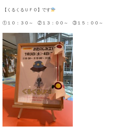
【くるくるＵＦＯ】です
①１０：３０～ ②１３：００～ ③１５：００～