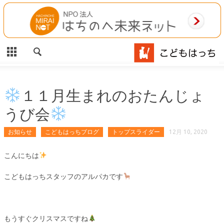
CLOSE
HOME
ご利用案内
施設案内
１１月生まれのおたんじょ
うび会
相談事業
お知らせ
こどもはっちブログ
トップスライダー
12月 10, 2020
MAP
こんにちは
お問合わせ
こどもはっちスタッフのアルパカです
運営団体
もうすぐクリスマスですね