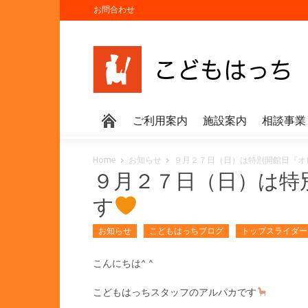
お問合わせ
ご利用案内
施設案内
相談事業
Home
お知らせ
９月２７日（日）は特別開館日『オ
９月２７日（日）は特
す
お知らせ
こどもはっちブログ
トップスライダー
こんにちは^ ^
こどもはっちスタッフのアルパカです