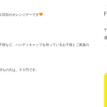
F
２回目のオレンジデーです
〒
子様など、ハンディキャップを持っているお子様とご家族の
持ちの方は、５０円です。