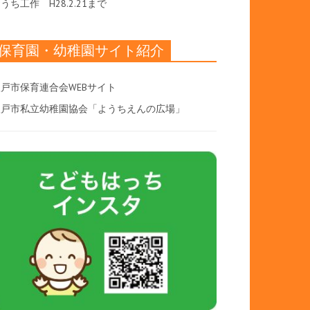
おうち工作
H28.2.21まで
保育園・幼稚園サイト紹介
戸市保育連合会WEBサイト
八戸市私立幼稚園協会「ようちえんの広場」