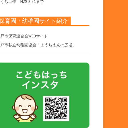
おうち工作
H28.2.21まで
保育園・幼稚園サイト紹介
戸市保育連合会WEBサイト
八戸市私立幼稚園協会「ようちえんの広場」