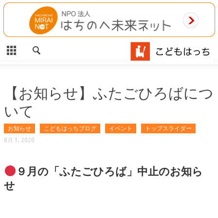
CLOSE
HOME
ご利用案内
施設案内
【お知らせ】ふたごひろばにつ
いて
相談事業
お知らせ
こどもはっちブログ
イベント
トップスライダー
MAP
8月 1, 2020
お問合わせ
９月の「ふたごひろば」中止のお知ら
運営団体
せ