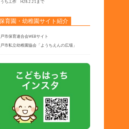
おうち工作
H28.2.21まで
保育園・幼稚園サイト紹介
戸市保育連合会WEBサイト
八戸市私立幼稚園協会「ようちえんの広場」