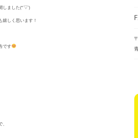
した(*’▽’)
F
も嬉しく思います！
〒
告です
で、