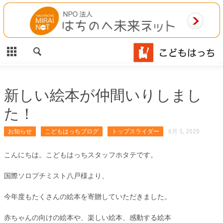
CLOSE
HOME
ご利用案内
施設案内
新しい絵本が仲間いりしまし
た！
相談事業
お知らせ
こどもはっちブログ
トップスライダー
6月 5, 2020
MAP
こんにちは。こどもはっちスタッフホタテです。
お問合わせ
国際ソロプチミスト八戸様より、
運営団体
今年度もたくさんの絵本を寄贈していただきました。
赤ちゃんの向けの絵本や、楽しい絵本、感動する絵本