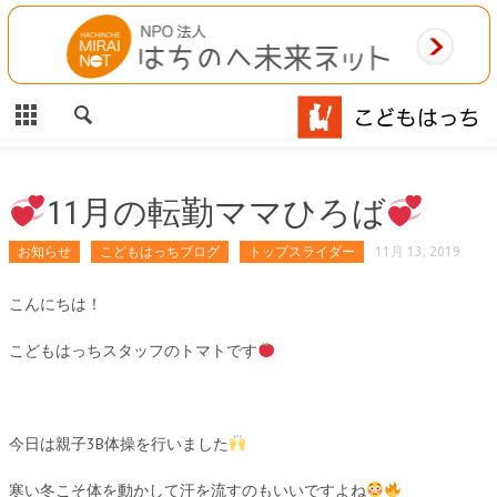
CLOSE
HOME
ご利用案内
施設案内
11月の転勤ママひろば
相談事業
お知らせ
こどもはっちブログ
トップスライダー
11月 13, 2019
MAP
こんにちは！
こどもはっちスタッフのトマトです
お問合わせ
運営団体
今日は親子3B体操を行いました
寒い冬こそ体を動かして汗を流すのもいいですよね