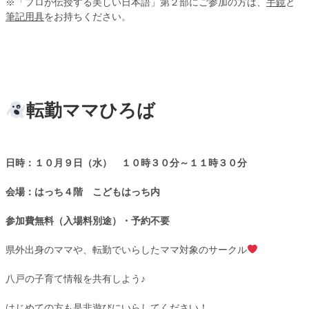
※「プロが伝授する美しい日本語」第２部にご参加の方は、
手鏡
と
筆記用具
をお持ちください。
転勤ママひろば
日時：１０月９日（水） １０時３０分～１１時３０分
会場：はっち４階 こどもはっち内
参加費無料（入場料別途）・
予約不要
県外出身のママや、転勤でいらしたママ対象のサークル
八戸の子育て情報を共有しよう♪
はじめての方も是非遊びにいらしてください！