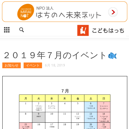
CLOSE
HOME
ご利用案内
施設案内
２０１９年７月のイベント
相談事業
お知らせ
イベント
6月 18, 2019
MAP
お問合わせ
運営団体