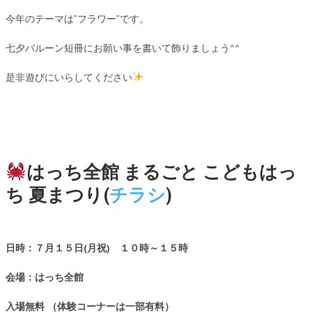
今年のテーマは”フラワー”です。
七夕バルーン短冊にお願い事を書いて飾りましょう^^
是非遊びにいらしてください
はっち全館 まるごと こどもはっ
ち 夏まつり(
チラシ
)
日時：７
月１５
日
(月祝
) １０
時
～１５
時
会場：はっち全館
入場無料 （体験コーナーは一部有料）