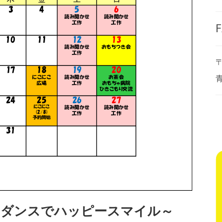
F
〒
らダンスでハッピースマイル～