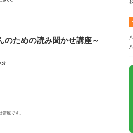
八
んのための読み聞かせ講座～
０分
せ講座です。