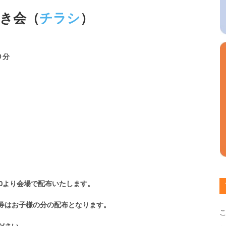
つき会（
チラシ
）
０分
0より会場で配布いたします。
券はお子様の分の配布となります。
ださい。