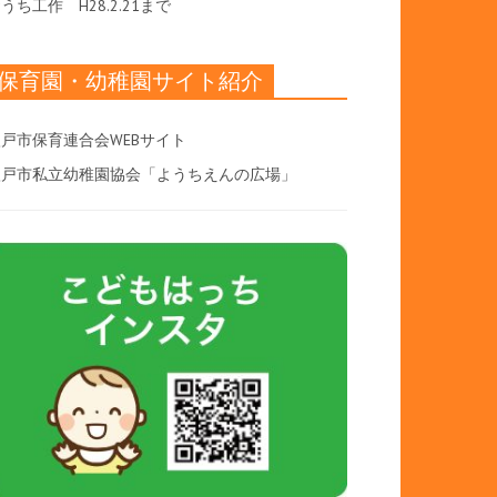
おうち工作
H28.2.21まで
保育園・幼稚園サイト紹介
戸市保育連合会WEBサイト
八戸市私立幼稚園協会「ようちえんの広場」