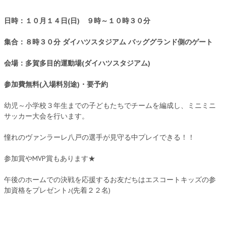
日時：１０月１４日(日) ９時～１０時３０分
集合：８時３０分 ダイハツスタジアム バッググランド側のゲート
会場：多賀多目的運動場(ダイハツスタジアム)
参加費無料(入場料別途)・要予約
幼児～小学校３年生までの子どもたちでチームを編成し、ミニミニ
サッカー大会を行います。
憧れのヴァンラーレ八戸の選手が見守る中プレイできる！！
参加賞やMVP賞もあります★
午後のホームでの決戦を応援するお友だちはエスコートキッズの参
加資格をプレゼント♪(先着２２名)