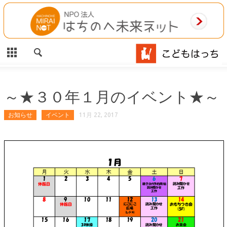
CLOSE
HOME
ご利用案内
施設案内
～★３０年１月のイベント★～
相談事業
お知らせ
イベント
11月 22, 2017
MAP
お問合わせ
運営団体