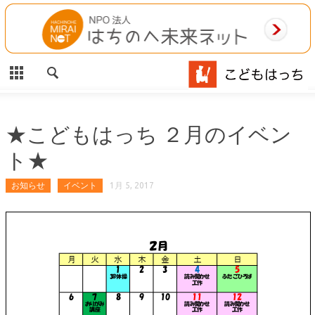
CLOSE
HOME
ご利用案内
施設案内
★こどもはっち ２月のイベン
ト★
相談事業
お知らせ
イベント
1月 5, 2017
MAP
お問合わせ
運営団体