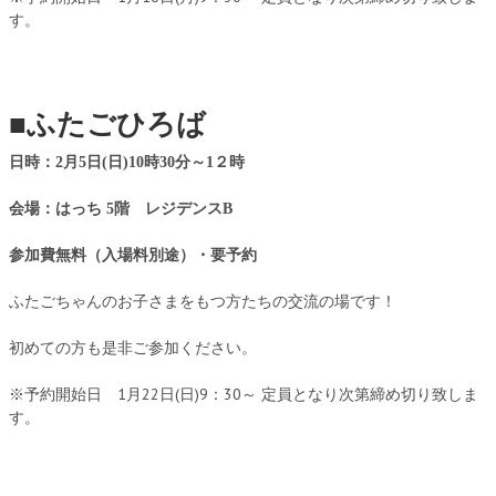
す。
■ふたごひろば
日時：2
月5
日
(日
)10
時
30
分～
1２
時
会場：はっち
5
階 レジデンスB
参加費無料（入場料別途）・要予約
ふたごちゃんのお子さまをもつ方たちの交流の場です！
初めての方も是非ご参加ください。
※予約開始日 1月22日(日)9：30～ 定員となり次第締め切り致しま
す。