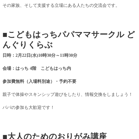
その家族、そして支援する立場にある人たちの交流会です。
■
こどもはっちパパママサークル
ど
んぐりくらぶ
日時：2
月22
日
(
水
)10
時
30
分～
11
時
30
分
会場：はっち
4
階 こどもはっち内
参加費無料（入場料別途）・予約不要
親子で体操やスキンシップ遊びをしたり、情報交換をしましょう！
パパの参加も大歓迎です！
■
大人のためのおりがみ講座