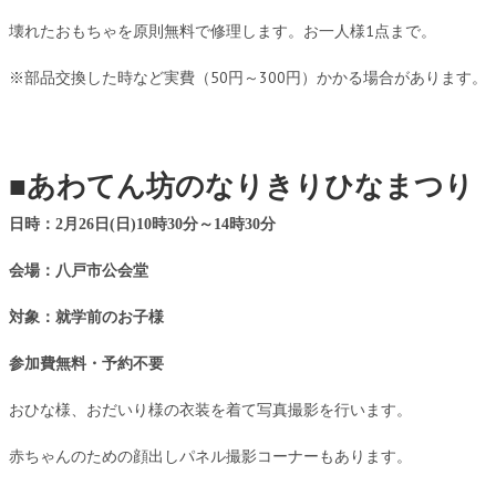
壊れたおもちゃを原則無料で修理します。お一人様1点まで。
※部品交換した時など実費（50円～300円）かかる場合があります。
■あわてん坊のなりきりひなまつり
日時：2
月26
日
(日
)10
時
30
分～
14
時30分
会場：八戸市公会堂
対象：就学前のお子様
参加費無料・予約不要
おひな様、おだいり様の衣装を着て写真撮影を行います。
赤ちゃんのための顔出しパネル撮影コーナーもあります。