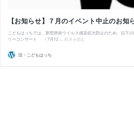
【お知らせ】７月のイベント中止のお知
こどもはっちでは、新型肺炎ウイルス感染拡大防止のため、以下の開
【お
リーコンサート ・7月12 …
続きを読む
知
ら
旧・こどもはっち
せ】
７
月
の
イ
ベ
ン
ト
中
止
の
お
知